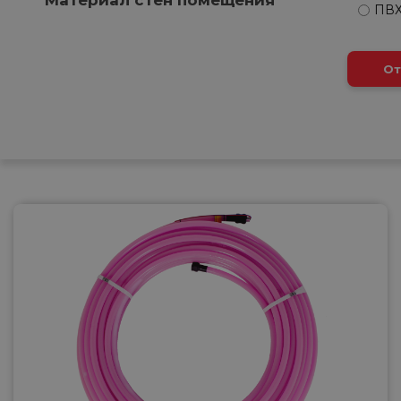
ПВХ
От