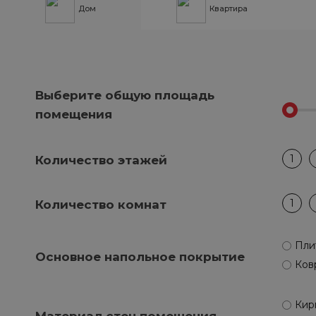
Дом
Квартира
Выберите общую площадь
помещения
1
Количество этажей
1
Количество комнат
Пли
Основное напольное покрытие
Ков
Кир
Материал стен помещения