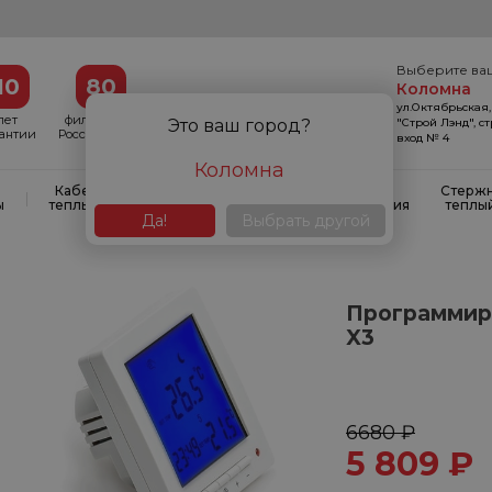
Выберите ва
10
80
Коломна
ул.Октябрьская,
лет
филиалов в
"Строй Лэнд", с
Это ваш город?
рантии
России и СНГ
вход № 4
Коломна
Кабельные
Кабельные
Системы
Стерж
|
|
|
ы
теплые полы
маты
антиобледенения
теплы
Да!
Выбрать другой
Программир
X3
6680 ₽
5 809
₽