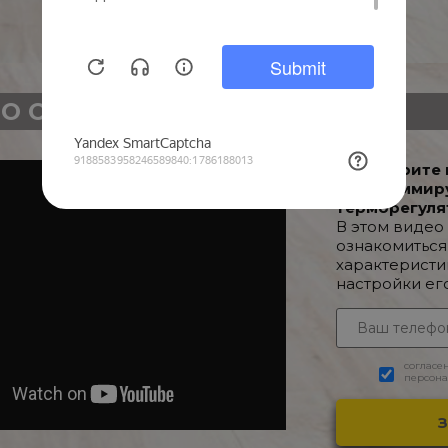
О О ТОВАРЕ
Посмотрите 
Программир
терморегуля
В этом видео
ознакомиться
характеристи
настройки ег
согласе
персона