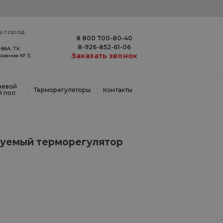
ш город:
8 800 700-80-40
8-926-852-61-06
 88А, ТК
Заказать звонок
троение № 3,
невой
|
|
Терморегуляторы
Контакты
й пол
уемый терморегулятор