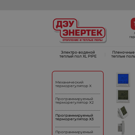
га
Электро-водяной
Пленочные
|
теплый пол XL PIPE
теплые пол
Механический
терморегулятор X
Программируемый
терморегулятор X2
Программируемый
терморегулятор X3
Программируемый