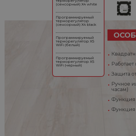
терморегулятор
(сенсорный) X4 white
Программируемый
терморегулятор
(сенсорный) X4 black
ОСОБ
Программируемый
терморегулятор X5
WiFi (белый)
Квадратн
Программируемый
терморегулятор X5
Работает
WiFi (черный)
Защита о
Ручное и
часам)
Функция 
Функция