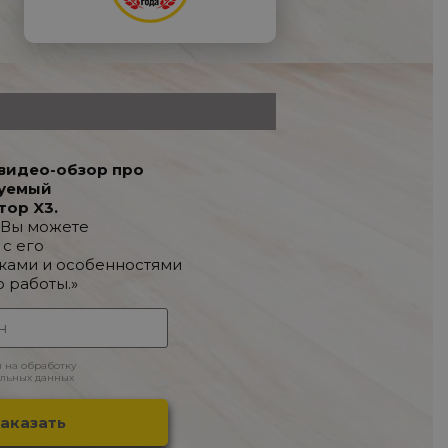
видео-обзор про
уемый
тор X3.
 Вы можете
 с его
ками и особенностями
о работы.»
н на обработку
льных данных