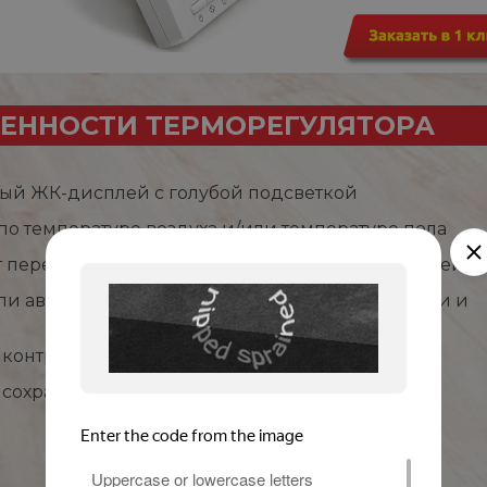
ЕННОСТИ ТЕРМОРЕГУЛЯТОРА
ый ЖК-дисплей с голубой подсветкой
 по температуре воздуха и/или температуре пола
т перегрева и замерзания, режим защиты от детей
ли автоматическое управление (по дням недели и
контроля потребления энергии
 сохранения информации