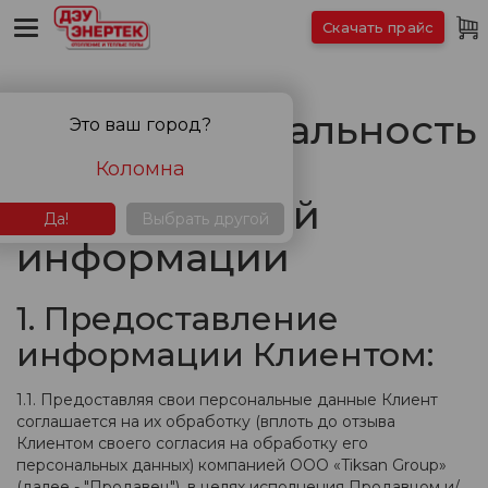
Скачать прайс
Конфиденциальность
Это ваш город?
и обработка
Коломна
персональной
Да!
Выбрать другой
информации
1. Предоставление
информации Клиентом:
1.1. Предоставляя свои персональные данные Клиент
соглашается на их обработку (вплоть до отзыва
Клиентом своего согласия на обработку его
персональных данных) компанией ООО «Tiksan Group»
(далее - "Продавец"), в целях исполнения Продавцом и/