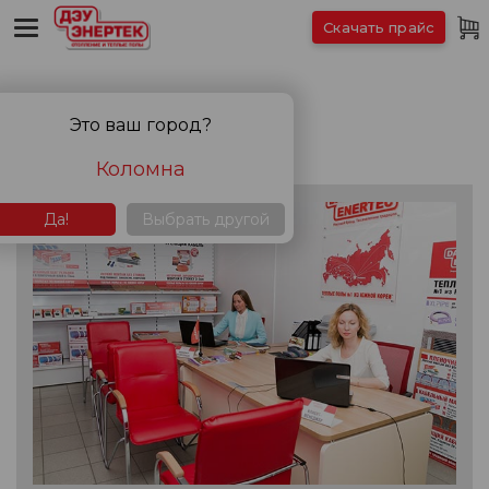
Скачать прайс
О компании
Это ваш город?
Коломна
Да!
Выбрать другой