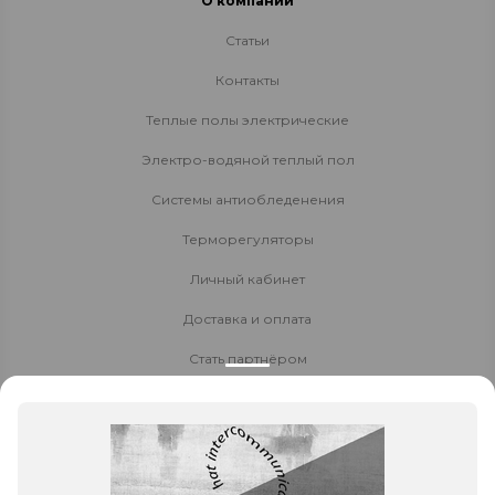
О компании
Статьи
Контакты
Теплые полы электрические
Электро-водяной теплый пол
Системы антиобледенения
Терморегуляторы
Личный кабинет
Доставка и оплата
Стать партнёром
Политика конфиденциальности
Контакты
8 800 700-80-40