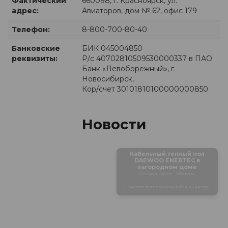
Фактический
660098, г. Красноярск, ул.
адрес:
Авиаторов, дом № 62, офис 179
Телефон:
8-800-700-80-40
Банковские
БИК 045004850
реквизиты:
Р/с 40702810509530000337 в ПАО
Банк «Левоборежный», г.
Новосибирск,
Кор/счет 30101810100000000850
Новости
Кабельный теплый пол
DAEWOO ENERTEC в
загородном доме
Площадь дома – 980 кв.м.
В качестве теплого пола в большинстве...