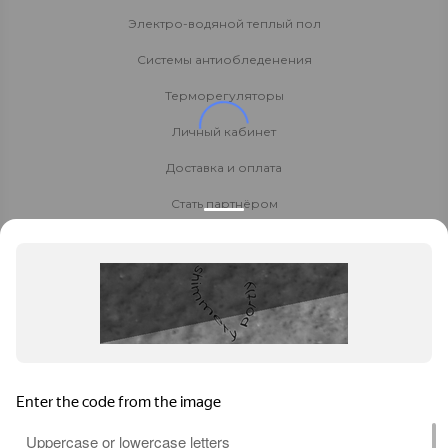
Электро-водяной теплый пол
Системы антиобледенения
Терморегуляторы
Личный кабинет
Доставка и оплата
Стать партнёром
Политика конфиденциальности
Контакты
8 800 700-80-40
8-926-852-61-06
Заказать звонок
info@dw-enertec.ru
Коломна
, ул.Октябрьская, 88А, ТК "Строй Лэнд",