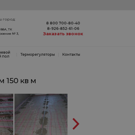
ш город:
8 800 700-80-40
8-926-852-61-06
 88А, ТК
Заказать звонок
троение № 3,
невой
|
|
Терморегуляторы
Контакты
й пол
 150 кв м