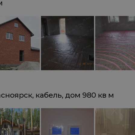
м
сноярск, кабель, дом 980 кв м