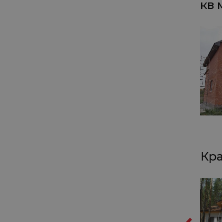
кв 
Кра