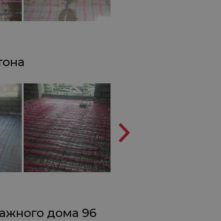
тона
тажного дома 96