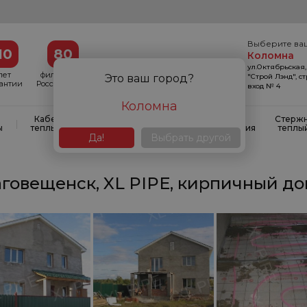
Выберите ва
10
80
Коломна
ул.Октябрьская,
лет
филиалов в
"Строй Лэнд", с
Это ваш город?
рантии
России и СНГ
вход № 4
Коломна
Кабельные
Кабельные
Системы
Стерж
|
|
|
ы
теплые полы
маты
антиобледенения
теплы
Да!
Выбрать другой
говещенск, XL PIPE, кирпичный дом