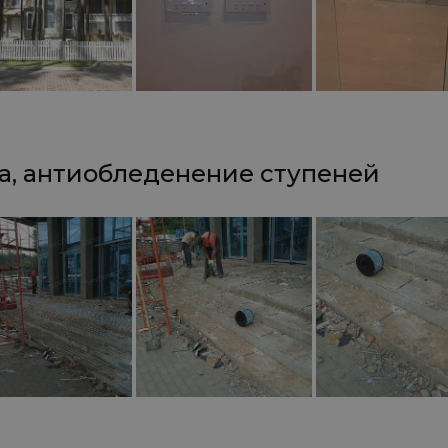
а, антиобледенение ступеней