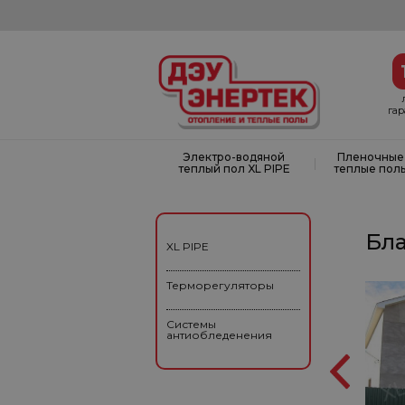
га
Электро-водяной
Пленочные
|
теплый пол XL PIPE
теплые пол
Бла
XL PIPE
Терморегуляторы
Системы
антиобледенения