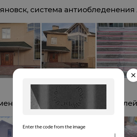
яновск, система антиобледенения
ень, XL PIPE, дача из СИП-панелей