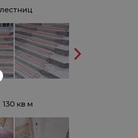
 лестниц
 130 кв м