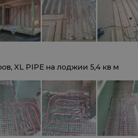
ов, XL PIPE на лоджии 5,4 кв м