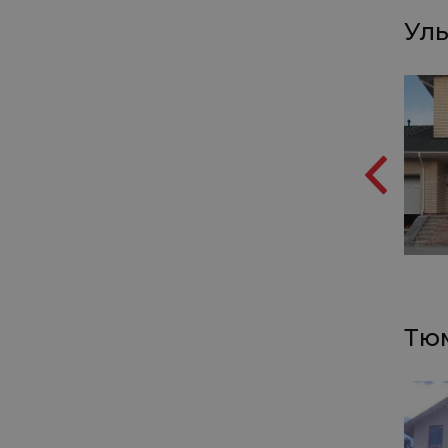
Уль
Тюм