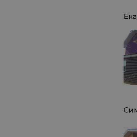
Ека
Сим