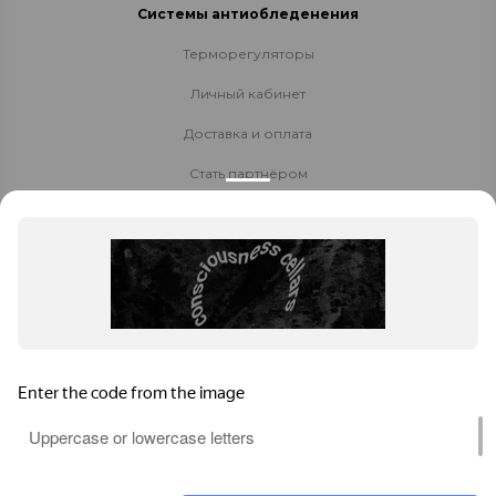
Системы антиобледенения
Терморегуляторы
Личный кабинет
Доставка и оплата
Стать партнёром
Политика конфиденциальности
Контакты
8 800 700-80-40
8-926-852-61-06
Заказать звонок
info@dw-enertec.ru
Коломна
, ул.Октябрьская, 88А, ТК "Строй Лэнд",
строение № 3, вход № 4