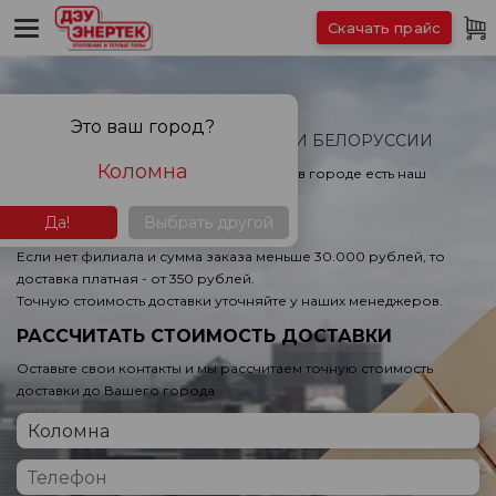
Скачать прайс
БЕСПЛАТНАЯ ДОСТАВКА
Это ваш город?
ПО ВСЕЙ РОССИИ, КАЗАХСТАНУ И БЕЛОРУССИИ
Коломна
При заказе от 30.000 рублей или если в городе есть наш
филиал, доставка бесплатная!
Да!
Выбрать другой
Если нет филиала и сумма заказа меньше 30.000 рублей, то
доставка платная - от 350 рублей.
Точную стоимость доставки уточняйте у наших менеджеров.
РАССЧИТАТЬ СТОИМОСТЬ ДОСТАВКИ
Оставьте свои контакты и мы рассчитаем точную стоимость
доставки до Вашего города